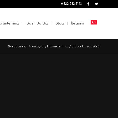
0 322 232 31 13
Ürünlerimiz
Basında Biz
Blog
İletişim
Buradasınız:
Anasayfa
/
Hizmetlerimiz
/
otopark asansörü