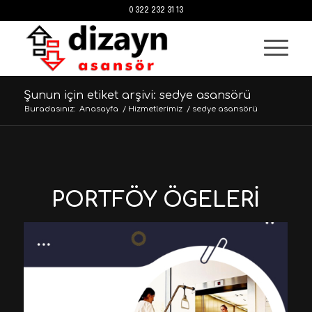
0 322 232 31 13
Şunun için etiket arşivi: sedye asansörü
Buradasınız:
Anasayfa
/
Hizmetlerimiz
/
sedye asansörü
PORTFÖY ÖGELERI