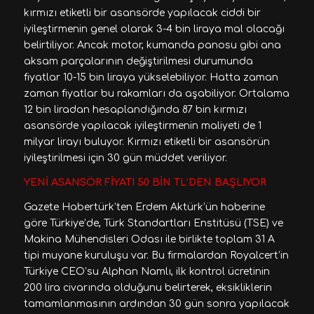
kırmızı etiketli bir asansörde yapılacak ciddi bir
iyileştirmenin genel olarak 3-4 bin liraya mal olacağı
belirtiliyor. Ancak motor, kumanda panosu gibi ana
aksam parçalarının değiştirilmesi durumunda
fiyatlar 10-15 bin liraya yükselebiliyor. Hatta zaman
zaman fiyatlar bu rakamları da aşabiliyor. Ortalama
12 bin liradan hesaplandığında 87 bin kırmızı
asansörde yapılacak iyileştirmenin maliyeti de 1
milyar lirayı buluyor. Kırmızı etiketli bir asansörün
iyileştirilmesi için 30 gün müddet veriliyor.
YENİ ASANSÖR FİYATI 50 BİN TL’DEN BAŞLIYOR
Gazete Habertürk’ten Erdem Aktürk’ün haberine
göre Türkiye’de, Türk Standartları Enstitüsü (TSE) ve
Makina Mühendisleri Odası ile birlikte toplam 31 A
tipi muyane kuruluşu var. Bu firmalardan Royalcert’in
Türkiye CEO’su Alphan Namlı, ilk kontrol ücretinin
200 lira civarında olduğunu belirterek, eksikliklerin
tamamlanmasının ardından 30 gün sonra yapılacak