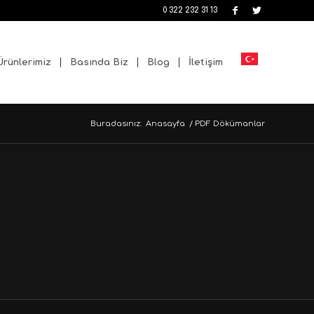
0 322 232 31 13
Ürünlerimiz
Basında Biz
Blog
İletişim
Buradasınız:
Anasayfa
/
PDF Dökümanlar